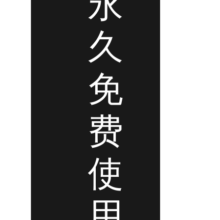
永
久
免
费
使
用